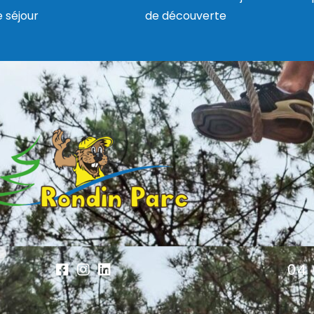
e séjour
de découverte
04 