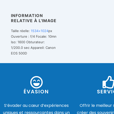
INFORMATION
RELATIVE À L'IMAGE
Taille réelle:
1534×1024
px
Ouverture : f/4
Focale: 10mn
Iso: 1600
Obturateur:
1/200.0 sec
Appareil: Canon
EOS 500D
ÉVASION
SERVI
S’évader au cœur d’expériences
Offrir le meilleur
uniques et ressourçantes dans un
créer des souvenir