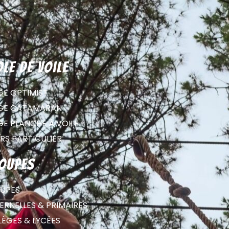
ole de voile
GE OPTIMIST
GE CATAMARAN
GE PLANCHE À VOILE
RS PARTICULIER
oupes
UPES
RNELLES & PRIMAIRES
LÈGES & LYCÉES