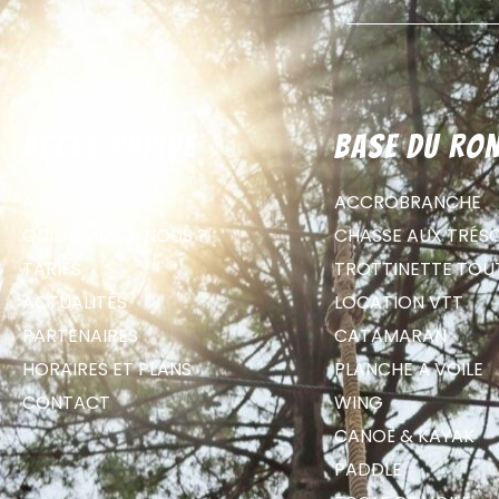
Accès rapide
Base du Ron
ACCUEIL
ACCROBRANCHE
QUI SOMMES-NOUS ?
CHASSE AUX TRÉS
TARIFS
TROTTINETTE TOU
ACTUALITÉS
LOCATION VTT
PARTENAIRES
CATAMARAN
HORAIRES ET PLANS
PLANCHE À VOILE
CONTACT
WING
CANOË & KAYAK
PADDLE