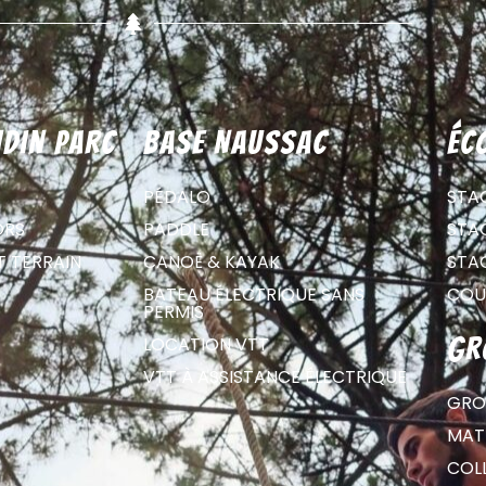
din parc
Base Naussac
éc
PÉDALO
STA
ORS
PADDLE
STA
T TERRAIN
CANOË & KAYAK
STA
BATEAU ÉLECTRIQUE SANS
COU
PERMIS
LOCATION VTT
gr
VTT À ASSISTANCE ÉLECTRIQUE
GRO
MATE
COL