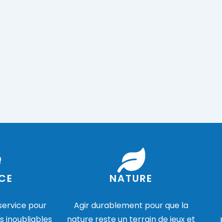
CE
NATURE
 service pour
Agir durablement pour que la
s inoubliables
nature reste un terrain de jeux et