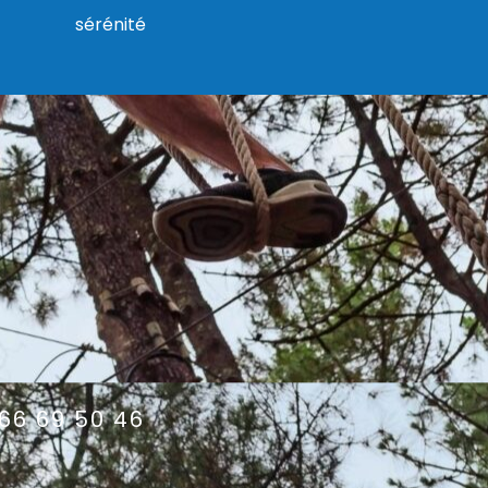
sérénité
66 69 50 46