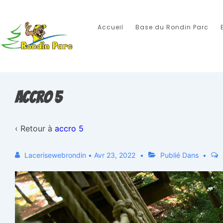
Accueil
Base du Rondin Parc
accro 5
‹ Retour à
accro 5
Lacerisewebrondin
•
Avr 23, 2022
Publié Dans