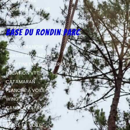
PARTENAIRES
HORAIRES ET PLANS
CONTACT
Base du Rondin parc
ACCROBRANCHE
CHASSE AUX TRÉSORS
TROTTINETTE TOUT TERRAIN
LOCATION VTT
CATAMARAN
PLANCHE À VOILE
WING
CANOË & KAYAK
PADDLE
ECOLE DE VOILE