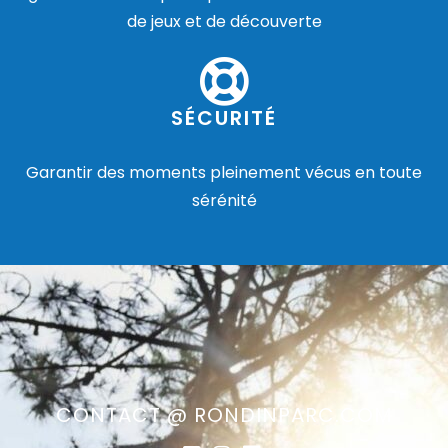
de jeux et de découverte
SÉCURITÉ
Garantir des moments pleinement vécus en toute
sérénité
CONTACT @ RONDINPARC.COM