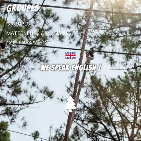
groupes
GROUPES
MATERNELLES & PRIMAIRES
COLLÈGES & LYCÉES
We speak english !