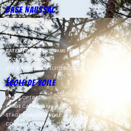
Base Naussac
PÉDALO
PADDLE
CANOË & KAYAK
BATEAU ÉLECTRIQUE SANS PERMIS
LOCATION VTT
VTT À ASSISTANCE ÉLECTRIQUE
école de voile
STAGE OPTIMIST
STAGE CATAMARAN
STAGE PLANCHE À VOILE
COURS PARTICULIER