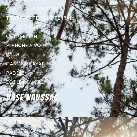
CHASSE AUX TRÉSORS
TROTTINETTE TOUT TERRAIN
LOCATION VTT
CATAMARAN
PLANCHE À VOILE
WING
CANOË & KAYAK
PADDLE
ECOLE DE VOILE
Base Naussac
PÉDALO
PADDLE
CANOË & KAYAK