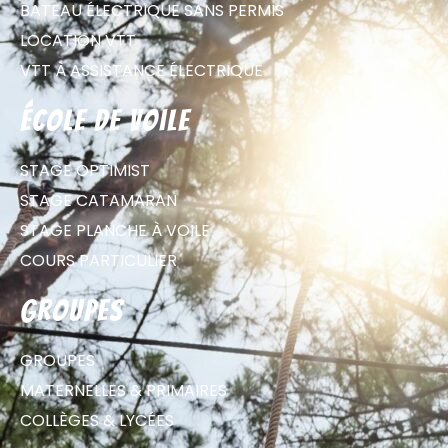
BATEAU ÉLECTRIQUE SANS PERMIS
LOCATION VTT
VTT À ASSISTANCE ÉLECTRIQUE
école de voile
STAGE OPTIMIST
STAGE CATAMARAN
STAGE PLANCHE À VOILE
COURS PARTICULIER
groupes
GROUPES
MATERNELLES & PRIMAIRES
COLLÈGES & LYCÉES