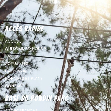
Accès rapide
ACCUEIL
QUI SOMMES-NOUS ?
TARIFS
ACTUALITÉS
PARTENAIRES
HORAIRES ET PLANS
CONTACT
Base du Rondin parc
ACCROBRANCHE