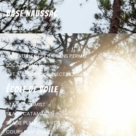
Base Naussac
PÉDALO
PADDLE
CANOË & KAYAK
BATEAU ÉLECTRIQUE SANS PERMIS
LOCATION VTT
VTT À ASSISTANCE ÉLECTRIQUE
école de voile
STAGE OPTIMIST
STAGE CATAMARAN
STAGE PLANCHE À VOILE
COURS PARTICULIER