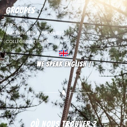
groupes
GROUPES
MATERNELLES & PRIMAIRES
COLLÈGES & LYCÉES
We speak english !
Où nous trouver ?