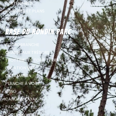
PARTENAIRES
HORAIRES ET PLANS
CONTACT
Base du Rondin parc
ACCROBRANCHE
CHASSE AUX TRÉSORS
TROTTINETTE TOUT TERRAIN
LOCATION VTT
CATAMARAN
PLANCHE À VOILE
WING
CANOË & KAYAK
PADDLE
ECOLE DE VOILE