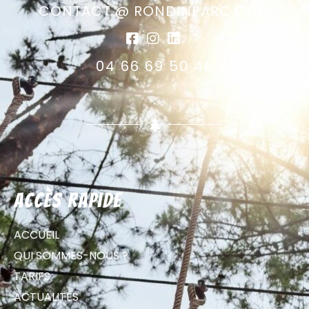
CONTACT @ RONDINPARC.COM
04 66 69 50 46
Accès rapide
ACCUEIL
QUI SOMMES-NOUS ?
TARIFS
ACTUALITÉS