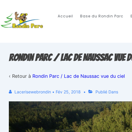
Accueil
Base du Rondin Parc
Rondin Parc / Lac de Naussac vue du
‹ Retour à
Rondin Parc / Lac de Naussac vue du ciel
Lacerisewebrondin
•
Fév 25, 2018
Publié Dans