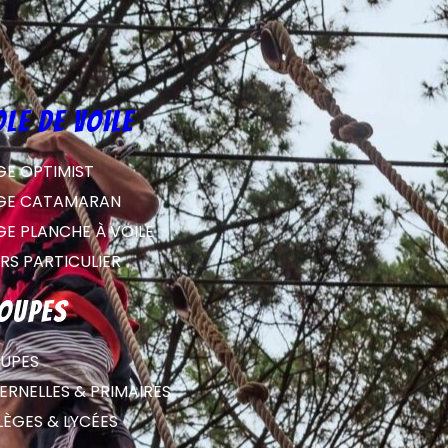
ole de voile
GE OPTIMIST
GE CATAMARAN
GE PLANCHE À VOILE
RS PARTICULIER
oupes
UPES
RNELLES & PRIMAIRES
LÈGES & LYCÉES