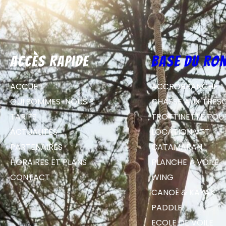
Accès rapide
Base du Ron
ACCUEIL
ACCROBRANCHE
QUI SOMMES-NOUS ?
CHASSE AUX TRÉS
TARIFS
TROTTINETTE TOU
ACTUALITÉS
LOCATION VTT
PARTENAIRES
CATAMARAN
HORAIRES ET PLANS
PLANCHE À VOILE
CONTACT
WING
CANOË & KAYAK
PADDLE
ECOLE DE VOILE