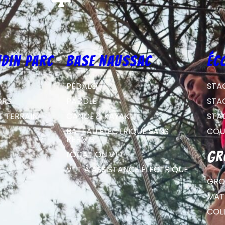
din parc
Base Naussac
éc
PÉDALO
STA
ORS
PADDLE
STA
T TERRAIN
CANOË & KAYAK
STA
BATEAU ÉLECTRIQUE SANS
COU
PERMIS
LOCATION VTT
gr
VTT À ASSISTANCE ÉLECTRIQUE
GRO
MATE
COL