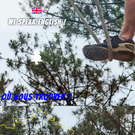
We speak english !
Où nous trouver ?