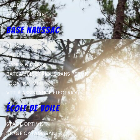
PADDLE
ECOLE DE VOILE
Base Naussac
PÉDALO
PADDLE
CANOË & KAYAK
BATEAU ÉLECTRIQUE SANS PERMIS
LOCATION VTT
VTT À ASSISTANCE ÉLECTRIQUE
école de voile
STAGE OPTIMIST
STAGE CATAMARAN