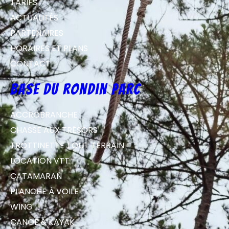
TARIFS
ACTUALITÉS
PARTENAIRES
HORAIRES ET PLANS
CONTACT
Base du Rondin parc
ACCROBRANCHE
CHASSE AUX TRÉSORS
TROTTINETTE TOUT TERRAIN
LOCATION VTT
CATAMARAN
PLANCHE À VOILE
WING
CANOË & KAYAK