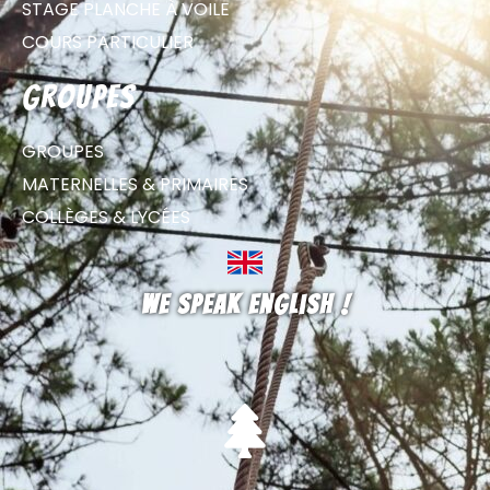
STAGE PLANCHE À VOILE
COURS PARTICULIER
groupes
GROUPES
MATERNELLES & PRIMAIRES
COLLÈGES & LYCÉES
We speak english !