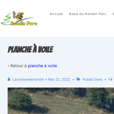
Accueil
Base du Rondin Parc
planche à voile
‹ Retour à
planche à voile
Lacerisewebrondin
•
Mar 22, 2022
Publié Dans