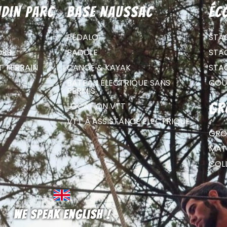
din parc
Base Naussac
éc
PÉDALO
STA
ORS
PADDLE
STA
T TERRAIN
CANOË & KAYAK
STA
BATEAU ÉLECTRIQUE SANS
COU
PERMIS
LOCATION VTT
gr
VTT À ASSISTANCE ÉLECTRIQUE
GRO
MATE
COL
We speak english !