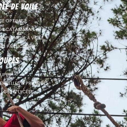
ole de voile
GE OPTIMIST
GE CATAMARAN
GE PLANCHE À VOILE
RS PARTICULIER
oupes
UPES
RNELLES & PRIMAIRES
LÈGES & LYCÉES