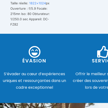
Taille réelle:
1822×1024
px
Ouverture : f/5.9
Focale:
215mn
Iso: 80
Obturateur:
1/250.0 sec
Appareil: DC-
FZ82
ÉVASION
SERVI
S’évader au cœur d’expériences
Offrir le meilleur
uniques et ressourçantes dans un
créer des souvenir
cadre exceptionnel
lors de votr