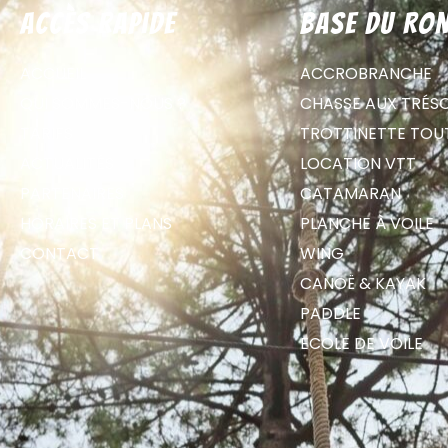
Accès rapide
Base du Ron
ACCUEIL
ACCROBRANCHE
QUI SOMMES-NOUS ?
CHASSE AUX TRÉS
TARIFS
TROTTINETTE TOU
ACTUALITÉS
LOCATION VTT
PARTENAIRES
CATAMARAN
HORAIRES ET PLANS
PLANCHE À VOILE
CONTACT
WING
CANOË & KAYAK
PADDLE
ECOLE DE VOILE