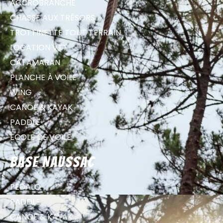
ACCROBRANCHE
CHASSE AUX TRÉSORS
TROTTINETTE TOUT TERRAIN
LOCATION VTT
CATAMARAN
PLANCHE À VOILE
WING
CANOË & KAYAK
PADDLE
ECOLE DE VOILE
Base Naussac
PÉDALO
PADDLE
CANOË & KAYAK