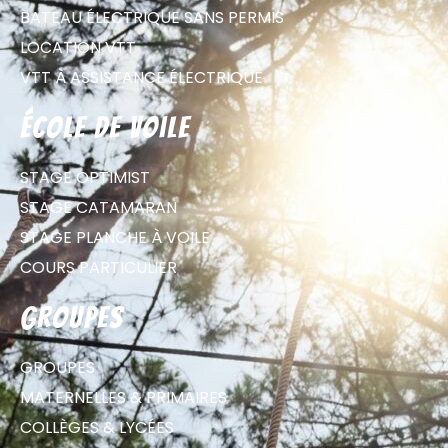
BATEAU ÉLECTRIQUE SANS PERMIS
LOCATION VTT
VTT À ASSISTANCE ÉLECTRIQUE
école de voile
STAGE OPTIMIST
STAGE CATAMARAN
STAGE PLANCHE À VOILE
COURS PARTICULIER
groupes
GROUPES
MATERNELLES & PRIMAIRES
COLLÈGES & LYCÉES