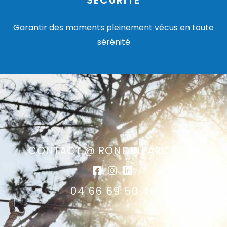
SÉCURITÉ
Garantir des moments pleinement vécus en toute
sérénité
CONTACT @ RONDINPARC.COM
04 66 69 50 46