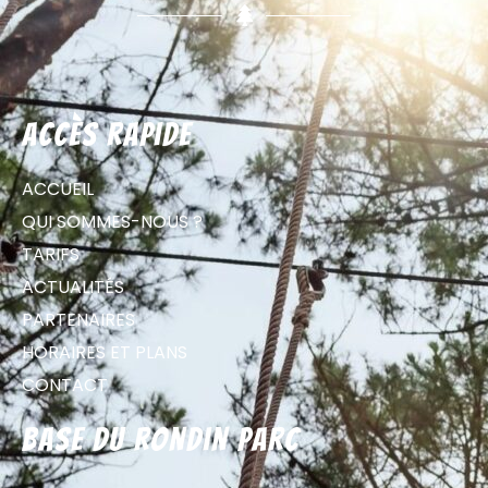
Accès rapide
ACCUEIL
QUI SOMMES-NOUS ?
TARIFS
ACTUALITÉS
PARTENAIRES
HORAIRES ET PLANS
CONTACT
Base du Rondin parc