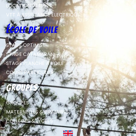
LOCATION VTT
VTT À ASSISTANCE ÉLECTRIQUE
école de voile
STAGE OPTIMIST
STAGE CATAMARAN
STAGE PLANCHE À VOILE
COURS PARTICULIER
groupes
GROUPES
MATERNELLES & PRIMAIRES
COLLÈGES & LYCÉES