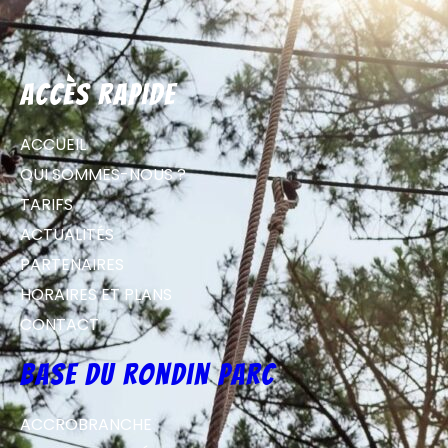
Accès rapide
ACCUEIL
QUI SOMMES-NOUS ?
TARIFS
ACTUALITÉS
PARTENAIRES
HORAIRES ET PLANS
CONTACT
Base du Rondin parc
ACCROBRANCHE