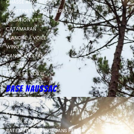
CHASSE AUX TRÉSORS
TROTTINETTE TOUT TERRAIN
LOCATION VTT
CATAMARAN
PLANCHE À VOILE
WING
CANOË & KAYAK
PADDLE
ECOLE DE VOILE
Base Naussac
PÉDALO
PADDLE
CANOË & KAYAK
BATEAU ÉLECTRIQUE SANS PERMIS