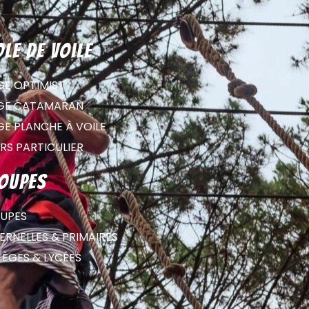
ole de voile
GE OPTIMIST
GE CATAMARAN
GE PLANCHE À VOILE
RS PARTICULIER
oupes
UPES
RNELLES & PRIMAIRES
LÈGES & LYCÉES