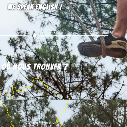
We speak english !
Où nous trouver ?