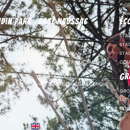
din parc
Base Naussac
éc
PÉDALO
STA
ORS
PADDLE
STA
T TERRAIN
CANOË & KAYAK
STA
BATEAU ÉLECTRIQUE SANS
COU
PERMIS
LOCATION VTT
gr
VTT À ASSISTANCE ÉLECTRIQUE
GRO
MATE
COL