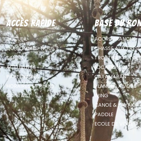
Accès rapide
Base du Ron
ACCUEIL
ACCROBRANCHE
QUI SOMMES-NOUS ?
CHASSE AUX TRÉS
TARIFS
TROTTINETTE TOU
ACTUALITÉS
LOCATION VTT
PARTENAIRES
CATAMARAN
HORAIRES ET PLANS
PLANCHE À VOILE
CONTACT
WING
CANOË & KAYAK
PADDLE
ECOLE DE VOILE