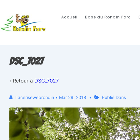
Accueil
Base du Rondin Parc
DSC_7027
‹ Retour à
DSC_7027
Lacerisewebrondin
•
Mar 29, 2018
Publié Dans