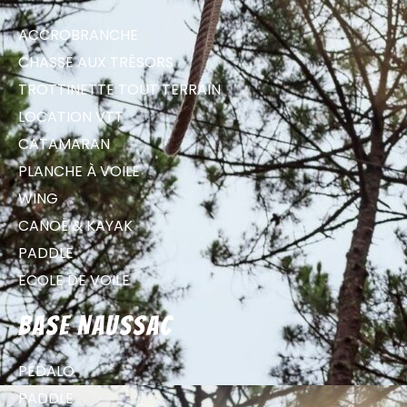
ACCROBRANCHE
CHASSE AUX TRÉSORS
TROTTINETTE TOUT TERRAIN
LOCATION VTT
CATAMARAN
PLANCHE À VOILE
WING
CANOË & KAYAK
PADDLE
ECOLE DE VOILE
Base Naussac
PÉDALO
PADDLE