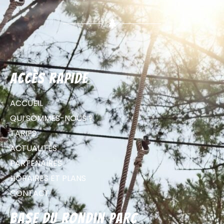
Accès rapide
ACCUEIL
QUI SOMMES-NOUS ?
TARIFS
ACTUALITÉS
PARTENAIRES
HORAIRES ET PLANS
CONTACT
Base du Rondin parc