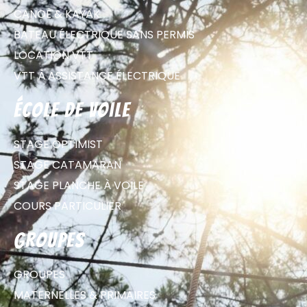
CANOË & KAYAK
BATEAU ÉLECTRIQUE SANS PERMIS
LOCATION VTT
VTT À ASSISTANCE ÉLECTRIQUE
école de voile
STAGE OPTIMIST
STAGE CATAMARAN
STAGE PLANCHE À VOILE
COURS PARTICULIER
groupes
GROUPES
MATERNELLES & PRIMAIRES