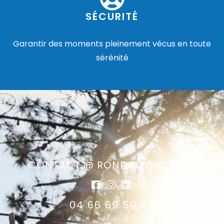
SÉCURITÉ
Garantir des moments pleinement vécus en toute
sérénité
CONTACT @ RONDINPARC.COM
04 66 69 50 46