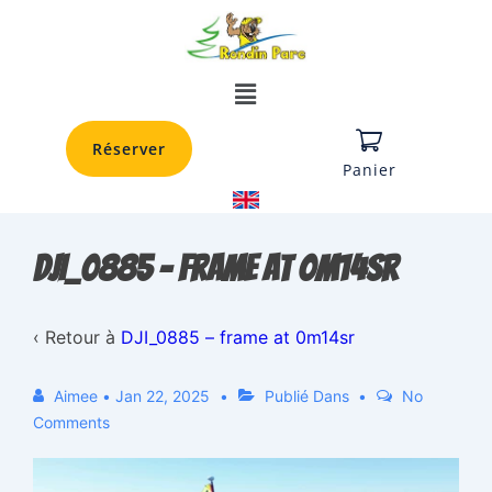
Réserver
Panier
DJI_0885 – frame at 0m14sr
‹ Retour à
DJI_0885 – frame at 0m14sr
Aimee
•
Jan 22, 2025
Publié Dans
No
Comments