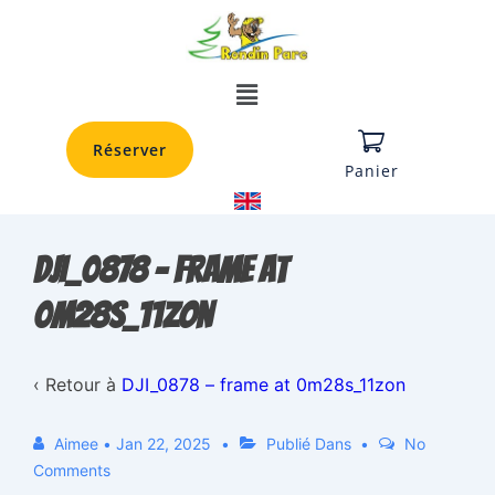
Réserver
Panier
DJI_0878 – frame at
0m28s_11zon
‹ Retour à
DJI_0878 – frame at 0m28s_11zon
Aimee
•
Jan 22, 2025
Publié Dans
No
Comments