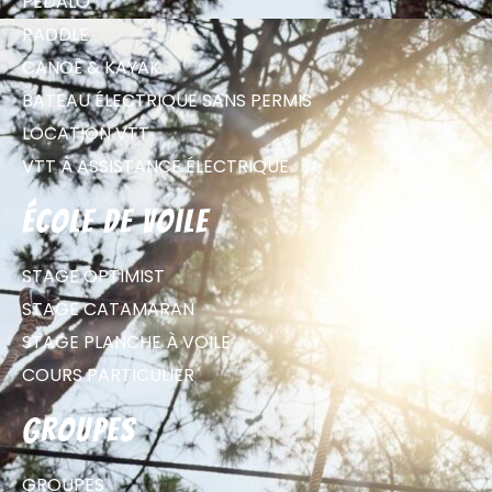
PÉDALO
PADDLE
CANOË & KAYAK
BATEAU ÉLECTRIQUE SANS PERMIS
LOCATION VTT
VTT À ASSISTANCE ÉLECTRIQUE
école de voile
STAGE OPTIMIST
STAGE CATAMARAN
STAGE PLANCHE À VOILE
COURS PARTICULIER
groupes
GROUPES