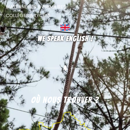
MATERNELLES & PRIMAIRES
COLLÈGES & LYCÉES
We speak english !
Où nous trouver ?