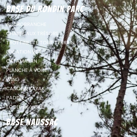
Base du Rondin parc
ACCROBRANCHE
CHASSE AUX TRÉSORS
TROTTINETTE TOUT TERRAIN
LOCATION VTT
CATAMARAN
PLANCHE À VOILE
WING
CANOË & KAYAK
PADDLE
ECOLE DE VOILE
Base Naussac