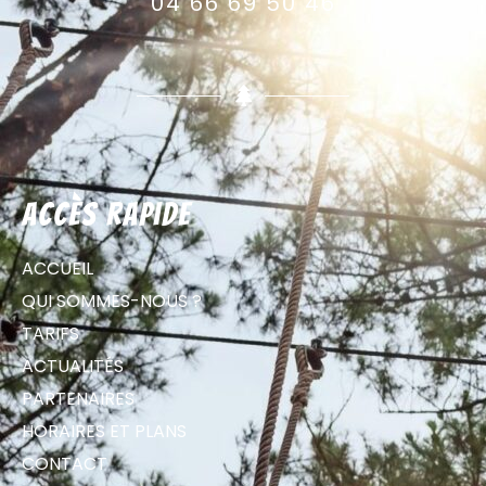
04 66 69 50 46
Accès rapide
ACCUEIL
QUI SOMMES-NOUS ?
TARIFS
ACTUALITÉS
PARTENAIRES
HORAIRES ET PLANS
CONTACT