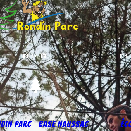
04 
din parc
Base Naussac
éc