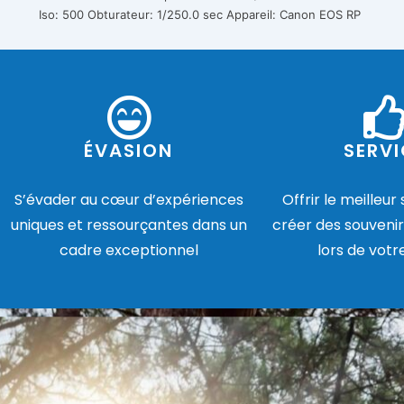
Iso: 500
Obturateur: 1/250.0 sec
Appareil: Canon EOS RP
ÉVASION
SERVI
S’évader au cœur d’expériences
Offrir le meilleur
uniques et ressourçantes dans un
créer des souvenir
cadre exceptionnel
lors de votr