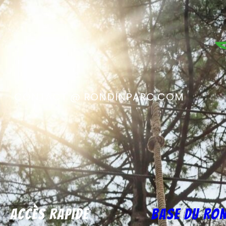
CONTACT @ RONDINPARC.COM
Accès rapide
Base du Ron