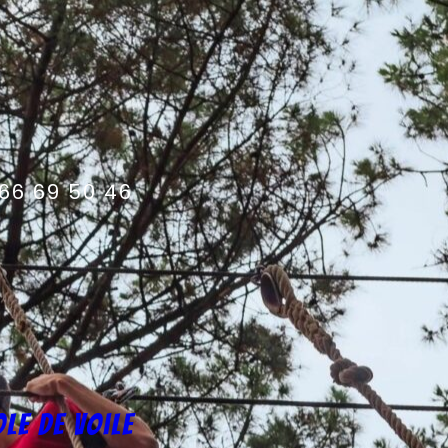
66 69 50 46
ole de voile