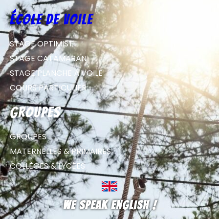
école de voile
STAGE OPTIMIST
STAGE CATAMARAN
STAGE PLANCHE À VOILE
COURS PARTICULIER
groupes
GROUPES
MATERNELLES & PRIMAIRES
COLLÈGES & LYCÉES
We speak english !