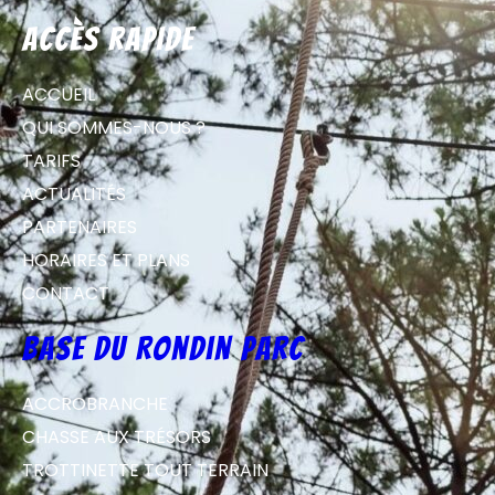
Accès rapide
ACCUEIL
QUI SOMMES-NOUS ?
TARIFS
ACTUALITÉS
PARTENAIRES
HORAIRES ET PLANS
CONTACT
Base du Rondin parc
ACCROBRANCHE
CHASSE AUX TRÉSORS
TROTTINETTE TOUT TERRAIN