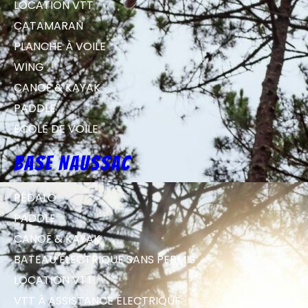
LOCATION VTT
CATAMARAN
PLANCHE À VOILE
WING
CANOË & KAYAK
PADDLE
ECOLE DE VOILE
Base Naussac
PÉDALO
PADDLE
CANOË & KAYAK
BATEAU ÉLECTRIQUE SANS PERMIS
LOCATION VTT
VTT À ASSISTANCE ÉLECTRIQUE