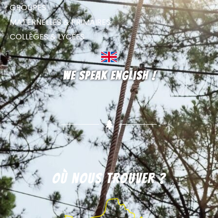
GROUPES
MATERNELLES & PRIMAIRES
COLLÈGES & LYCÉES
We speak english !
Où nous trouver ?