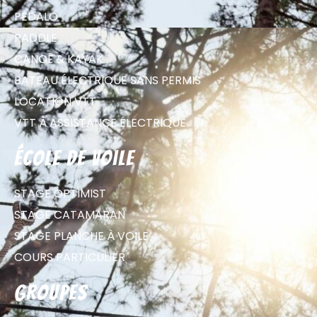
PÉDALO
PADDLE
CANOË & KAYAK
BATEAU ÉLECTRIQUE SANS PERMIS
LOCATION VTT
VTT À ASSISTANCE ÉLECTRIQUE
école de voile
STAGE OPTIMIST
STAGE CATAMARAN
STAGE PLANCHE À VOILE
COURS PARTICULIER
groupes