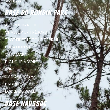
CONTACT
Base du Rondin parc
ACCROBRANCHE
CHASSE AUX TRÉSORS
TROTTINETTE TOUT TERRAIN
LOCATION VTT
CATAMARAN
PLANCHE À VOILE
WING
CANOË & KAYAK
PADDLE
ECOLE DE VOILE
Base Naussac