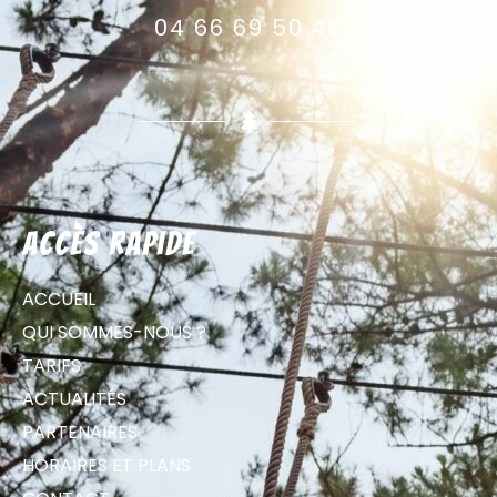
04 66 69 50 46
Accès rapide
ACCUEIL
QUI SOMMES-NOUS ?
TARIFS
ACTUALITÉS
PARTENAIRES
HORAIRES ET PLANS