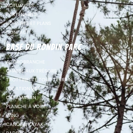
ACTUALITÉS
PARTENAIRES
HORAIRES ET PLANS
CONTACT
Base du Rondin parc
ACCROBRANCHE
CHASSE AUX TRÉSORS
TROTTINETTE TOUT TERRAIN
LOCATION VTT
CATAMARAN
PLANCHE À VOILE
WING
CANOË & KAYAK