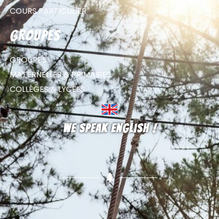
COURS PARTICULIER
groupes
GROUPES
MATERNELLES & PRIMAIRES
COLLÈGES & LYCÉES
We speak english !