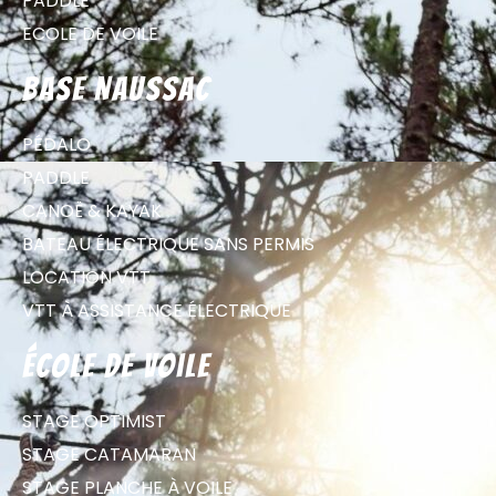
PADDLE
ECOLE DE VOILE
Base Naussac
PÉDALO
PADDLE
CANOË & KAYAK
BATEAU ÉLECTRIQUE SANS PERMIS
LOCATION VTT
VTT À ASSISTANCE ÉLECTRIQUE
école de voile
STAGE OPTIMIST
STAGE CATAMARAN
STAGE PLANCHE À VOILE