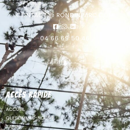
CONTACT @ RONDINPARC.COM
04 66 69 50 46
Accès rapide
ACCUEIL
QUI SOMMES-NOUS ?
TARIFS