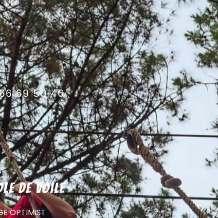
66 69 50 46
ole de voile
GE OPTIMIST