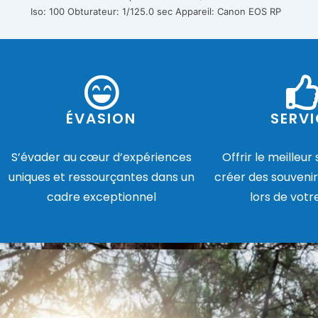
Iso: 100
Obturateur: 1/125.0 sec
Appareil: Canon EOS RP
ÉVASION
SERVI
S’évader au cœur d’expériences
Offrir le meilleur
uniques et ressourçantes dans un
créer des souvenir
cadre exceptionnel
lors de votr