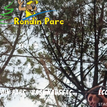
04 
din parc
Base Naussac
éc
PÉDALO
STA