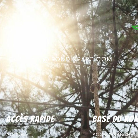
CONTACT @ RONDINPARC.COM
Accès rapide
Base du Ron
ACCUEIL
ACCROBRANCHE