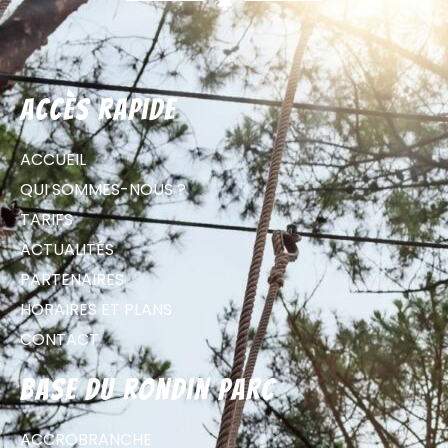
Accès rapide
ACCUEIL
QUI SOMMES-NOUS ?
TARIFS
ACTUALITÉS
PARTENAIRES
HORAIRES ET PLANS
CONTACT
Base du Rondin parc
ACCROBRANCHE