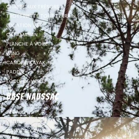
CHASSE AUX TRÉSORS
TROTTINETTE TOUT TERRAIN
LOCATION VTT
CATAMARAN
PLANCHE À VOILE
WING
CANOË & KAYAK
PADDLE
ECOLE DE VOILE
Base Naussac
PÉDALO
PADDLE
CANOË & KAYAK