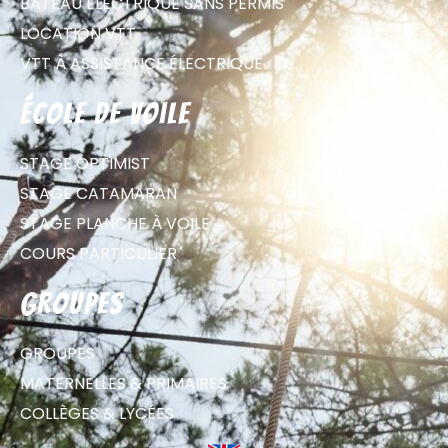
BATEAU ÉLECTRIQUE SANS PERMIS
LOCATION VTT
VTT À ASSISTANCE ÉLECTRIQUE
école de voile
STAGE OPTIMIST
STAGE CATAMARAN
STAGE PLANCHE À VOILE
COURS PARTICULIER
groupes
GROUPES
MATERNELLES & PRIMAIRES
COLLÈGES & LYCÉES