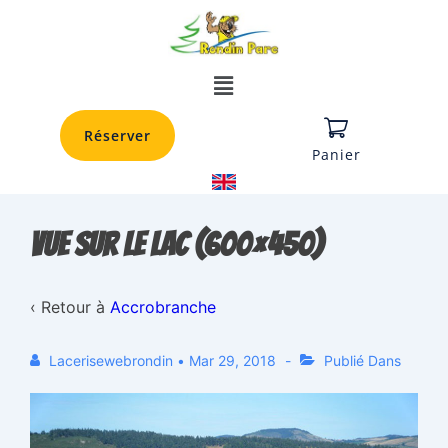
Réserver
Panier
Vue sur le lac (600×450)
‹ Retour à
Accrobranche
Lacerisewebrondin
•
Mar 29, 2018
Publié Dans