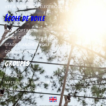
VTT À ASSISTANCE ÉLECTRIQUE
école de voile
STAGE OPTIMIST
STAGE CATAMARAN
STAGE PLANCHE À VOILE
COURS PARTICULIER
groupes
GROUPES
MATERNELLES & PRIMAIRES
COLLÈGES & LYCÉES