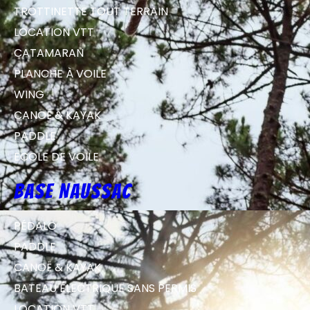
TROTTINETTE TOUT TERRAIN
LOCATION VTT
CATAMARAN
PLANCHE À VOILE
WING
CANOË & KAYAK
PADDLE
ECOLE DE VOILE
Base Naussac
PÉDALO
PADDLE
CANOË & KAYAK
BATEAU ÉLECTRIQUE SANS PERMIS
LOCATION VTT