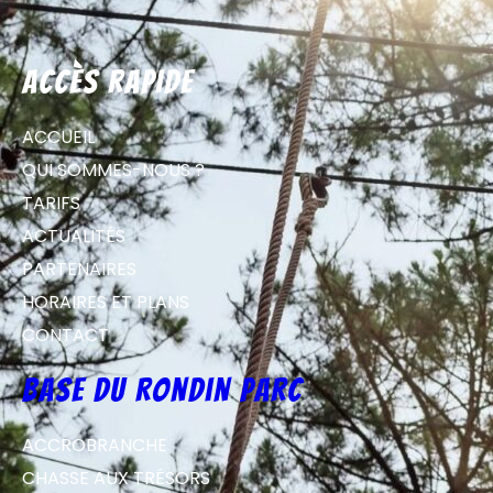
Accès rapide
ACCUEIL
QUI SOMMES-NOUS ?
TARIFS
ACTUALITÉS
PARTENAIRES
HORAIRES ET PLANS
CONTACT
Base du Rondin parc
ACCROBRANCHE
CHASSE AUX TRÉSORS