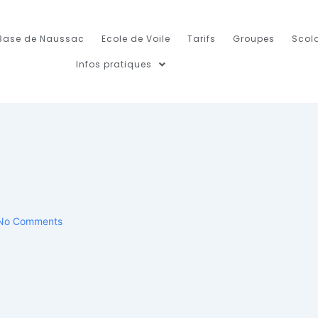
Base de Naussac
Ecole de Voile
Tarifs
Groupes
Scola
Infos pratiques
No Comments