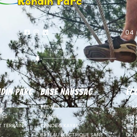
04 
din parc
Base Naussac
éc
PÉDALO
STA
ORS
PADDLE
STA
T TERRAIN
CANOË & KAYAK
STA
BATEAU ÉLECTRIQUE SANS
COU