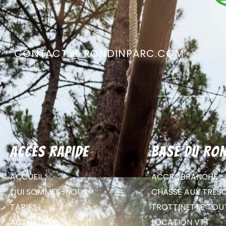
CONTACT @ RONDINPARC.COM
Accès rapide
Base du Ron
ACCUEIL
ACCROBRANCHE
QUI SOMMES-NOUS ?
CHASSE AUX TRÉS
TARIFS
TROTTINETTE TOU
ACTUALITÉS
LOCATION VTT