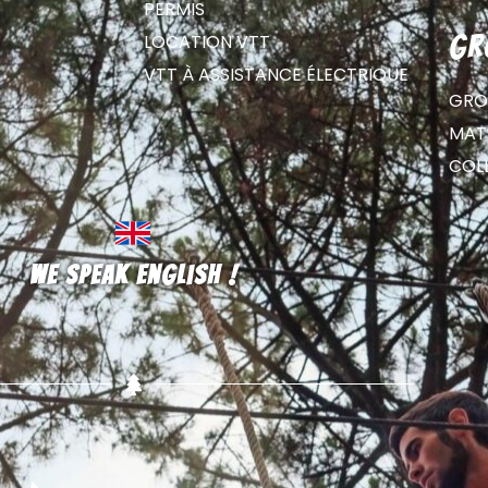
PERMIS
LOCATION VTT
gr
VTT À ASSISTANCE ÉLECTRIQUE
GRO
MATE
COL
We speak english !