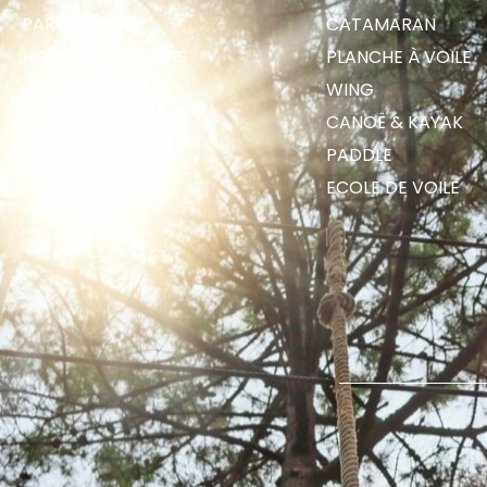
PARTENAIRES
CATAMARAN
HORAIRES ET PLANS
PLANCHE À VOILE
CONTACT
WING
CANOË & KAYAK
PADDLE
ECOLE DE VOILE