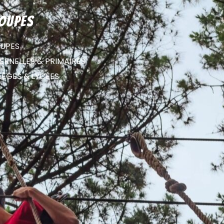
oupes
UPES
RNELLES & PRIMAIRES
LÈGES & LYCÉES