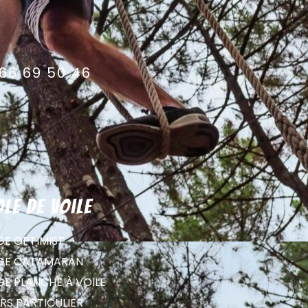
66 69 50 46
ole de voile
GE OPTIMIST
GE CATAMARAN
GE PLANCHE À VOILE
RS PARTICULIER