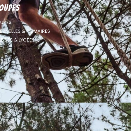
oupes
UPES
RNELLES & PRIMAIRES
LÈGES & LYCÉES