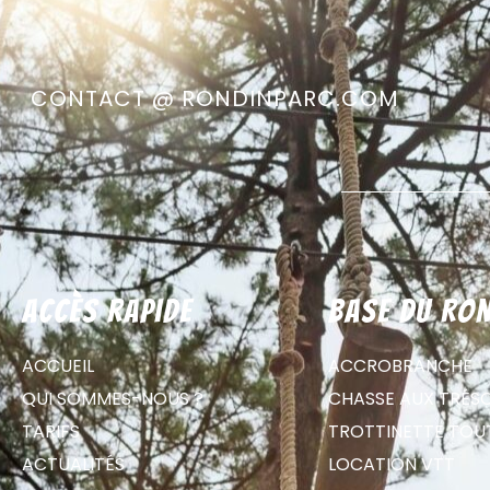
CONTACT @ RONDINPARC.COM
Accès rapide
Base du Ron
ACCUEIL
ACCROBRANCHE
QUI SOMMES-NOUS ?
CHASSE AUX TRÉS
TARIFS
TROTTINETTE TOU
ACTUALITÉS
LOCATION VTT