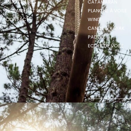
PARTENAIRES
CATAMARAN
HORAIRES ET PLANS
PLANCHE À VOILE
CONTACT
WING
CANOË & KAYAK
PADDLE
ECOLE DE VOILE