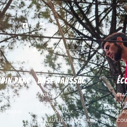
04 
din parc
Base Naussac
éc
PÉDALO
STA
ORS
PADDLE
STA
T TERRAIN
CANOË & KAYAK
STA
BATEAU ÉLECTRIQUE SANS
COU
PERMIS