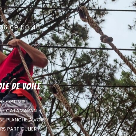
66 69 50 46
ole de voile
GE OPTIMIST
GE CATAMARAN
GE PLANCHE À VOILE
RS PARTICULIER