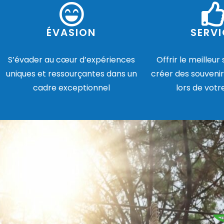
ÉVASION
SERVI
S’évader au cœur d’expériences
Offrir le meilleur
uniques et ressourçantes dans un
créer des souvenir
cadre exceptionnel
lors de votr