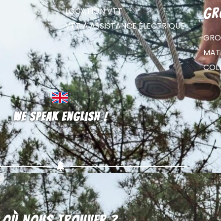
LOCATION VTT
gr
VTT À ASSISTANCE ÉLECTRIQUE
GRO
MATE
COL
We speak english !
Où nous trouver ?