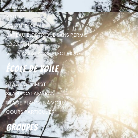
PÉDALO
PADDLE
CANOË & KAYAK
BATEAU ÉLECTRIQUE SANS PERMIS
LOCATION VTT
VTT À ASSISTANCE ÉLECTRIQUE
école de voile
STAGE OPTIMIST
STAGE CATAMARAN
STAGE PLANCHE À VOILE
COURS PARTICULIER
groupes