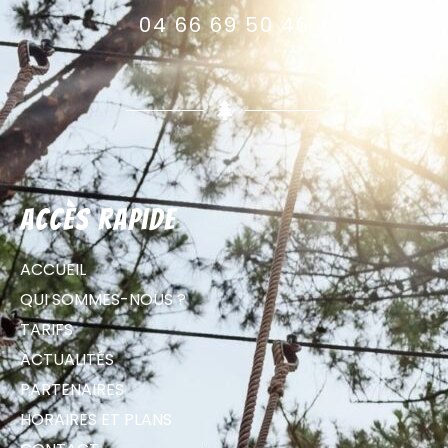
04 66 69 50 46
Accès rapide
ACCUEIL
QUI SOMMES-NOUS ?
TARIFS
ACTUALITÉS
PARTENAIRES
HORAIRES ET PLANS