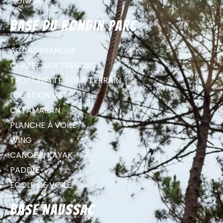
CONTACT
Base du Rondin parc
ACCROBRANCHE
CHASSE AUX TRÉSORS
TROTTINETTE TOUT TERRAIN
LOCATION VTT
CATAMARAN
PLANCHE À VOILE
WING
CANOË & KAYAK
PADDLE
ECOLE DE VOILE
Base Naussac