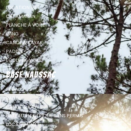
LOCATION VTT
CATAMARAN
PLANCHE À VOILE
WING
CANOË & KAYAK
PADDLE
ECOLE DE VOILE
Base Naussac
PÉDALO
PADDLE
CANOË & KAYAK
BATEAU ÉLECTRIQUE SANS PERMIS
LOCATION VTT