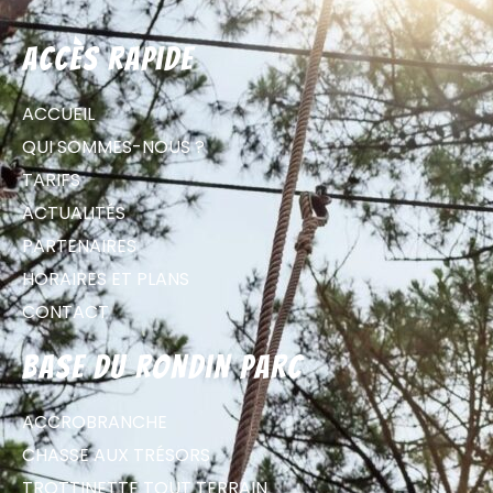
Accès rapide
ACCUEIL
QUI SOMMES-NOUS ?
TARIFS
ACTUALITÉS
PARTENAIRES
HORAIRES ET PLANS
CONTACT
Base du Rondin parc
ACCROBRANCHE
CHASSE AUX TRÉSORS
TROTTINETTE TOUT TERRAIN