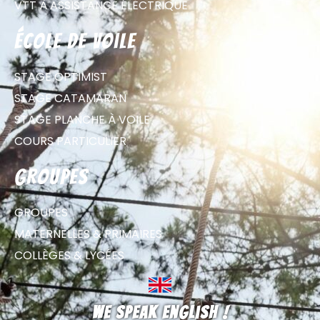
VTT À ASSISTANCE ÉLECTRIQUE
école de voile
STAGE OPTIMIST
STAGE CATAMARAN
STAGE PLANCHE À VOILE
COURS PARTICULIER
groupes
GROUPES
MATERNELLES & PRIMAIRES
COLLÈGES & LYCÉES
We speak english !