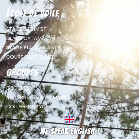
école de voile
STAGE OPTIMIST
STAGE CATAMARAN
STAGE PLANCHE À VOILE
COURS PARTICULIER
groupes
GROUPES
MATERNELLES & PRIMAIRES
COLLÈGES & LYCÉES
We speak english !