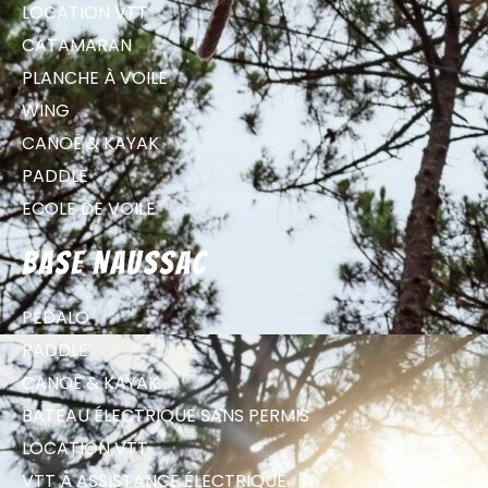
LOCATION VTT
CATAMARAN
PLANCHE À VOILE
WING
CANOË & KAYAK
PADDLE
ECOLE DE VOILE
Base Naussac
PÉDALO
PADDLE
CANOË & KAYAK
BATEAU ÉLECTRIQUE SANS PERMIS
LOCATION VTT
VTT À ASSISTANCE ÉLECTRIQUE