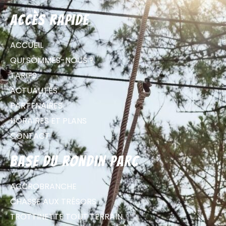
Accès rapide
ACCUEIL
QUI SOMMES-NOUS ?
TARIFS
ACTUALITÉS
PARTENAIRES
HORAIRES ET PLANS
CONTACT
Base du Rondin parc
ACCROBRANCHE
CHASSE AUX TRÉSORS
TROTTINETTE TOUT TERRAIN