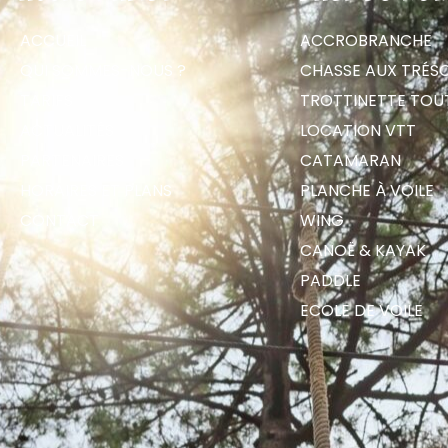
ACCUEIL
ACCROBRANCHE
QUI SOMMES-NOUS ?
CHASSE AUX TRÉS
TARIFS
TROTTINETTE TOU
ACTUALITÉS
LOCATION VTT
PARTENAIRES
CATAMARAN
HORAIRES ET PLANS
PLANCHE À VOILE
CONTACT
WING
CANOË & KAYAK
PADDLE
ECOLE DE VOILE