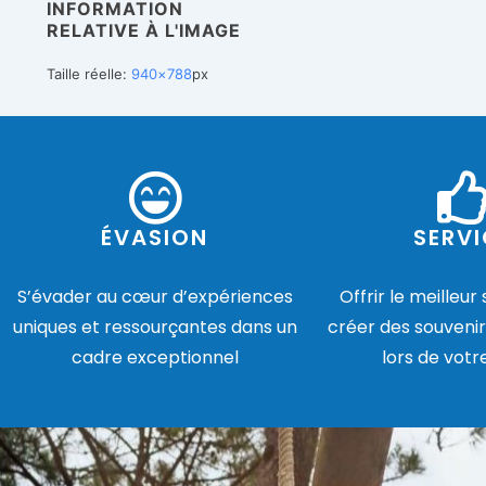
INFORMATION
RELATIVE À L'IMAGE
Taille réelle:
940×788
px
ÉVASION
SERVI
S’évader au cœur d’expériences
Offrir le meilleur
uniques et ressourçantes dans un
créer des souvenir
cadre exceptionnel
lors de votr