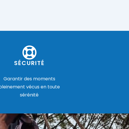
SÉCURITÉ
Garantir des moments
pleinement vécus en toute
sérénité