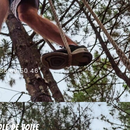
66 69 50 46
ole de voile