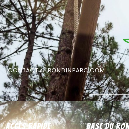
CONTACT @ RONDINPARC.COM
Accès rapide
Base du Ron