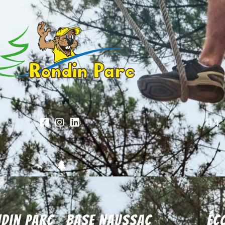
04 
din parc
Base Naussac
éc