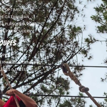
GE OPTIMIST
GE CATAMARAN
GE PLANCHE À VOILE
RS PARTICULIER
oupes
UPES
RNELLES & PRIMAIRES
LÈGES & LYCÉES