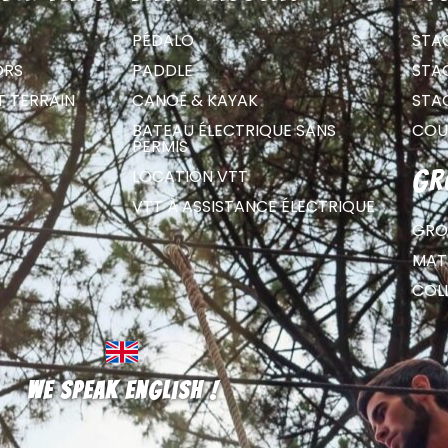
PÉDALO
STA
ORS
PADDLE
STA
T TERRAIN
CANOË & KAYAK
STA
BATEAU ÉLECTRIQUE SANS
COU
PERMIS
LOCATION VTT
gr
VTT À ASSISTANCE ÉLECTRIQUE
GRO
MATE
COL
We speak english !