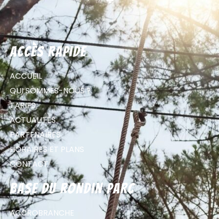
Accès rapide
ACCUEIL
QUI SOMMES-NOUS ?
TARIFS
ACTUALITÉS
PARTENAIRES
HORAIRES ET PLANS
CONTACT
Base du Rondin parc
ACCROBRANCHE