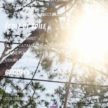
LOCATION VTT
VTT À ASSISTANCE ÉLECTRIQUE
école de voile
STAGE OPTIMIST
STAGE CATAMARAN
STAGE PLANCHE À VOILE
COURS PARTICULIER
groupes
GROUPES
MATERNELLES & PRIMAIRES
COLLÈGES & LYCÉES