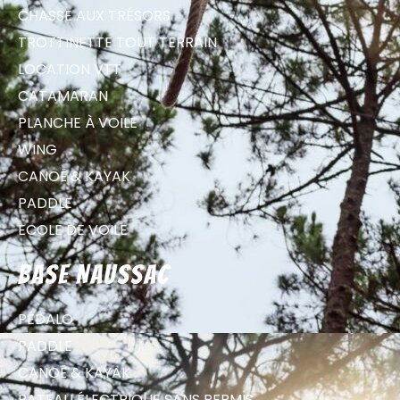
CHASSE AUX TRÉSORS
TROTTINETTE TOUT TERRAIN
LOCATION VTT
CATAMARAN
PLANCHE À VOILE
WING
CANOË & KAYAK
PADDLE
ECOLE DE VOILE
Base Naussac
PÉDALO
PADDLE
CANOË & KAYAK
BATEAU ÉLECTRIQUE SANS PERMIS