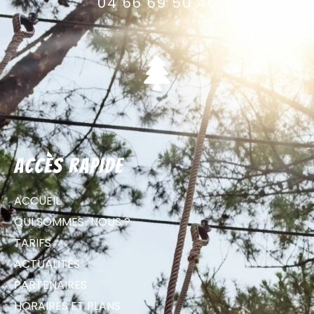
04 66 69 50 46
Accès rapide
ACCUEIL
QUI SOMMES-NOUS ?
TARIFS
ACTUALITÉS
PARTENAIRES
HORAIRES ET PLANS