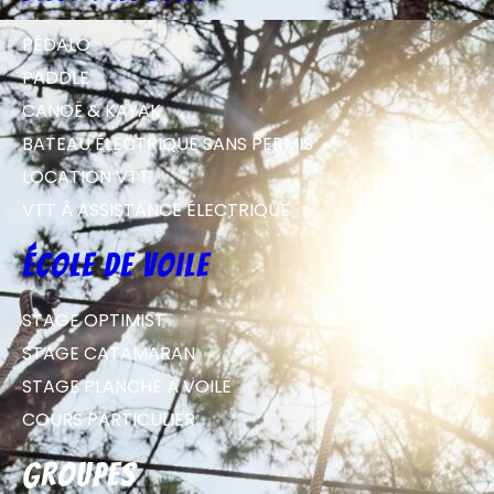
PÉDALO
PADDLE
CANOË & KAYAK
BATEAU ÉLECTRIQUE SANS PERMIS
LOCATION VTT
VTT À ASSISTANCE ÉLECTRIQUE
école de voile
STAGE OPTIMIST
STAGE CATAMARAN
STAGE PLANCHE À VOILE
COURS PARTICULIER
groupes