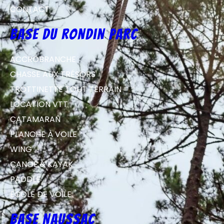
CONTACT
Base du Rondin parc
ACCROBRANCHE
CHASSE AUX TRÉSORS
TROTTINETTE TOUT TERRAIN
LOCATION VTT
CATAMARAN
PLANCHE À VOILE
WING
CANOË & KAYAK
PADDLE
ECOLE DE VOILE
Base Naussac