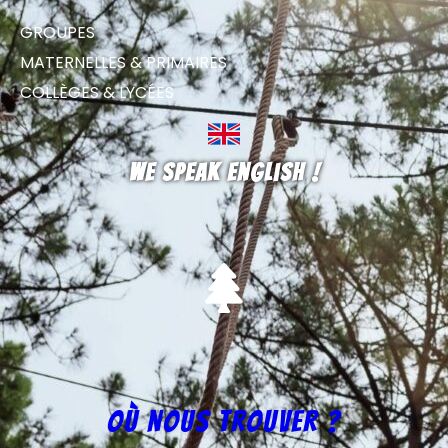
GROUPES
MATERNELLES & PRIMAIRES
COLLÈGES & LYCÉES
We speak english !
Où nous trouver ?