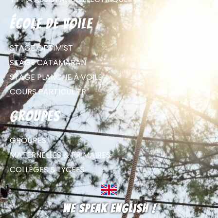
école de voile
STAGE OPTIMIST
STAGE CATAMARAN
STAGE PLANCHE À VOILE
COURS PARTICULIER
groupes
GROUPES
MATERNELLES & PRIMAIRES
COLLÈGES & LYCÉES
We speak english !