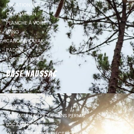
LOCATION VTT
CATAMARAN
PLANCHE À VOILE
WING
CANOË & KAYAK
PADDLE
ECOLE DE VOILE
Base Naussac
PÉDALO
PADDLE
CANOË & KAYAK
BATEAU ÉLECTRIQUE SANS PERMIS
LOCATION VTT
VTT À ASSISTANCE ÉLECTRIQUE