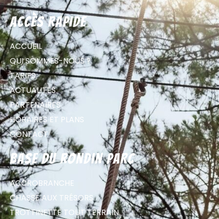
Accès rapide
ACCUEIL
QUI SOMMES-NOUS ?
TARIFS
ACTUALITÉS
PARTENAIRES
HORAIRES ET PLANS
CONTACT
Base du Rondin parc
ACCROBRANCHE
CHASSE AUX TRÉSORS
TROTTINETTE TOUT TERRAIN