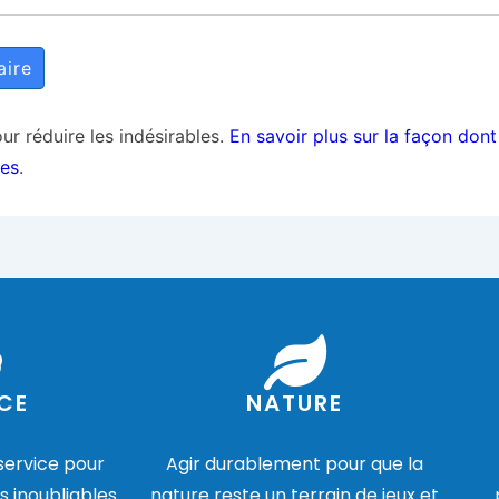
our réduire les indésirables.
En savoir plus sur la façon don
ées
.
CE
NATURE
 service pour
Agir durablement pour que la
s inoubliables
nature reste un terrain de jeux et