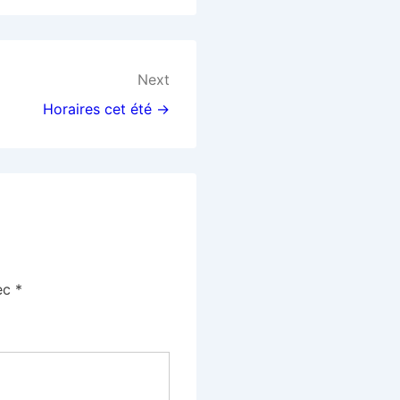
Next
Horaires cet été →
vec
*