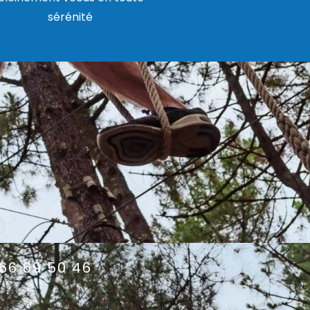
sérénité
66 69 50 46