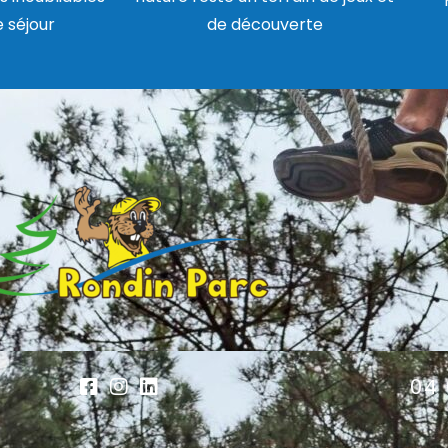
e séjour
de découverte
04 