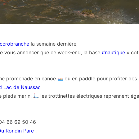
ccrobranche
la semaine dernière,
de vous annoncer que ce week-end, la base
#
nautique
« cot
une promenade en canoë
ou en paddle pour profiter des 
d Lac de Naussac
le pieds marin,
les trottinettes électriques reprennent ég
 04 66 69 50 46
Du Rondin Parc
!