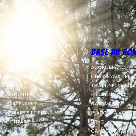
Accès rapide
Base du Ron
ACCUEIL
ACCROBRANCHE
QUI SOMMES-NOUS ?
CHASSE AUX TRÉS
TARIFS
TROTTINETTE TOU
ACTUALITÉS
LOCATION VTT
PARTENAIRES
CATAMARAN
HORAIRES ET PLANS
PLANCHE À VOILE
CONTACT
WING
CANOË & KAYAK