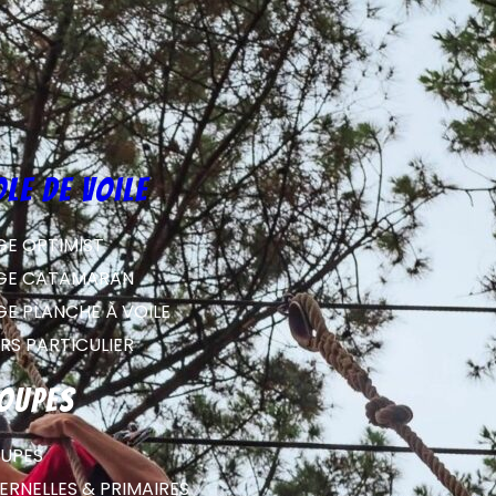
ole de voile
GE OPTIMIST
GE CATAMARAN
GE PLANCHE À VOILE
RS PARTICULIER
oupes
UPES
RNELLES & PRIMAIRES