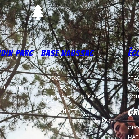
din parc
Base Naussac
éc
PÉDALO
STA
ORS
PADDLE
STA
T TERRAIN
CANOË & KAYAK
STA
BATEAU ÉLECTRIQUE SANS
COU
PERMIS
LOCATION VTT
gr
VTT À ASSISTANCE ÉLECTRIQUE
GRO
MATE