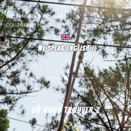
GROUPES
MATERNELLES & PRIMAIRES
COLLÈGES & LYCÉES
We speak english !
Où nous trouver ?