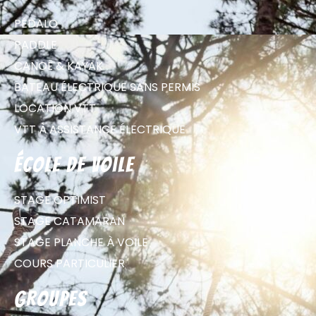
PÉDALO
PADDLE
CANOË & KAYAK
BATEAU ÉLECTRIQUE SANS PERMIS
LOCATION VTT
VTT À ASSISTANCE ÉLECTRIQUE
école de voile
STAGE OPTIMIST
STAGE CATAMARAN
STAGE PLANCHE À VOILE
COURS PARTICULIER
groupes