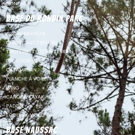
CONTACT
Base du Rondin parc
ACCROBRANCHE
CHASSE AUX TRÉSORS
TROTTINETTE TOUT TERRAIN
LOCATION VTT
CATAMARAN
PLANCHE À VOILE
WING
CANOË & KAYAK
PADDLE
ECOLE DE VOILE
Base Naussac