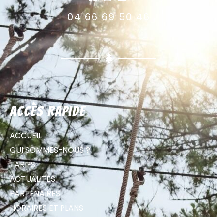
04 66 69 50 46
Accès rapide
ACCUEIL
QUI SOMMES-NOUS ?
TARIFS
ACTUALITÉS
PARTENAIRES
HORAIRES ET PLANS