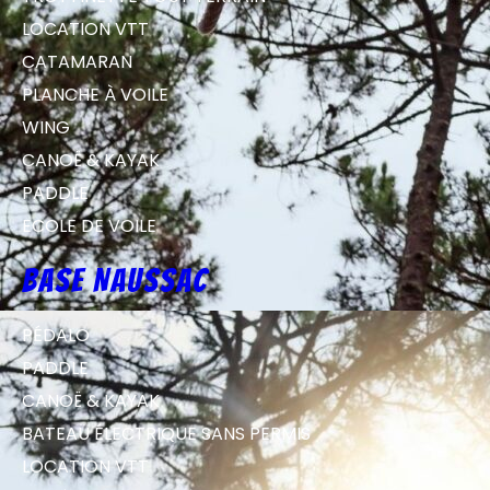
LOCATION VTT
CATAMARAN
PLANCHE À VOILE
WING
CANOË & KAYAK
PADDLE
ECOLE DE VOILE
Base Naussac
PÉDALO
PADDLE
CANOË & KAYAK
BATEAU ÉLECTRIQUE SANS PERMIS
LOCATION VTT