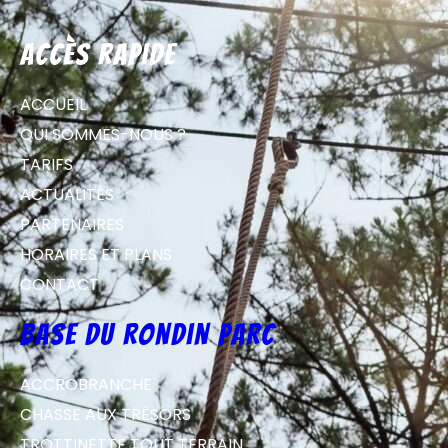
Accès rapide
ACCUEIL
QUI SOMMES-NOUS ?
TARIFS
ACTUALITÉS
PARTENAIRES
HORAIRES ET PLANS
CONTACT
Base du Rondin parc
ACCROBRANCHE
CHASSE AUX TRÉSORS
TROTTINETTE TOUT TERRAIN