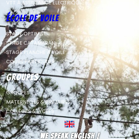
VTT À ASSISTANCE ÉLECTRIQUE
école de voile
STAGE OPTIMIST
STAGE CATAMARAN
STAGE PLANCHE À VOILE
COURS PARTICULIER
groupes
GROUPES
MATERNELLES & PRIMAIRES
COLLÈGES & LYCÉES
We speak english !