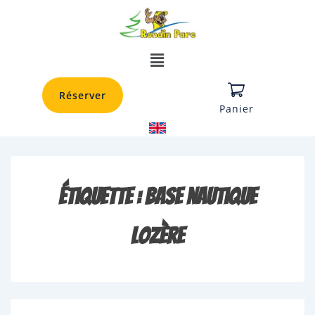
Réserver
Panier
Étiquette :
base nautique
lozère