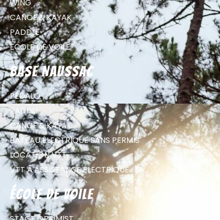
WING
CANOË & KAYAK
PADDLE
ECOLE DE VOILE
Base Naussac
PÉDALO
PADDLE
CANOË & KAYAK
BATEAU ÉLECTRIQUE SANS PERMIS
LOCATION VTT
VTT À ASSISTANCE ÉLECTRIQUE
école de voile
STAGE OPTIMIST