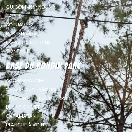
QUI SOMMES-NOUS ?
TARIFS
ACTUALITÉS
PARTENAIRES
HORAIRES ET PLANS
CONTACT
Base du Rondin parc
ACCROBRANCHE
CHASSE AUX TRÉSORS
TROTTINETTE TOUT TERRAIN
LOCATION VTT
CATAMARAN
PLANCHE À VOILE