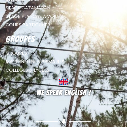
STAGE CATAMARAN
STAGE PLANCHE À VOILE
COURS PARTICULIER
groupes
GROUPES
MATERNELLES & PRIMAIRES
COLLÈGES & LYCÉES
We speak english !