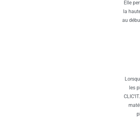
Elle pe
la haute
au début
Lorsqu’
les p
CLIC’IT
matér
p