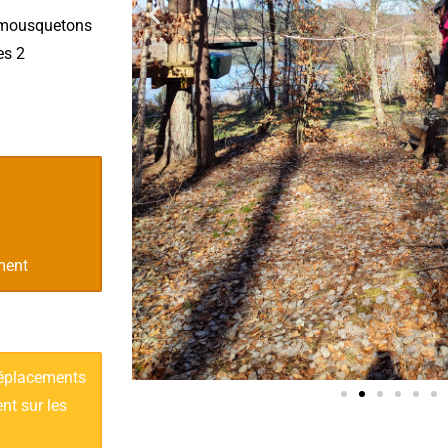
e mousquetons
es 2
ment
déplacements
nt sur les