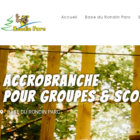
Accueil
Base du Rondin Parc
ACCROBRANCHE
POUR GROUPES & SCO
BASE DU RONDIN PARC