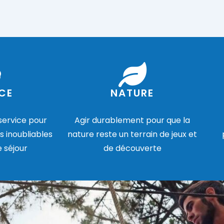
CE
NATURE
 service pour
Agir durablement pour que la
s inoubliables
nature reste un terrain de jeux et
e séjour
de découverte