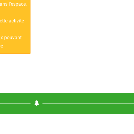
ans l’espace,
tte activité
eux pouvant
se