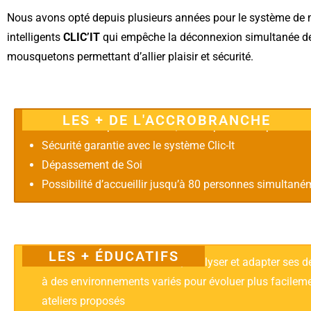
Nous avons opté depuis plusieurs années pour le système d
intelligents
CLIC’IT
qui empêche la déconnexion simultanée d
mousquetons permettant d’allier plaisir et sécurité.
LES + DE L'ACCROBRANCHE
Parcours adaptés à chacun, de simple à très sportif
Sécurité garantie avec le système Clic-It
Dépassement de Soi
Possibilité d’accueillir jusqu’à 80 personnes simultané
LES + ÉDUCATIFS
Observer son environnement, analyser et adapter ses 
à des environnements variés pour évoluer plus facileme
ateliers proposés