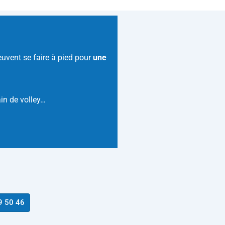
uvent se faire à pied pour
une
ain de volley…
9 50 46