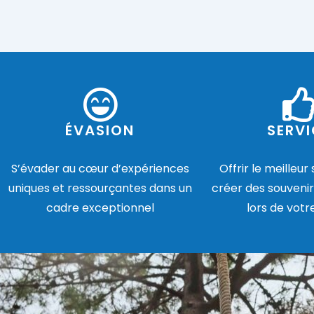
ÉVASION
SERVI
S’évader au cœur d’expériences
Offrir le meilleur
uniques et ressourçantes dans un
créer des souvenir
cadre exceptionnel
lors de votr