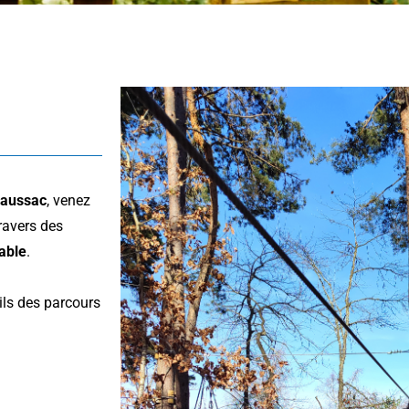
Naussac
, venez
ravers des
able
.
ils des parcours