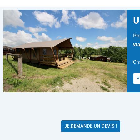
U
Pro
vr
Cha
P
JE DEMANDE UN DEVIS !